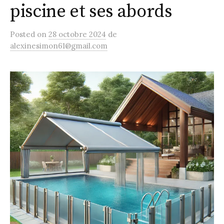
piscine et ses abords
Posted
on
28 octobre 2024
de
alexinesimon61@gmail.com