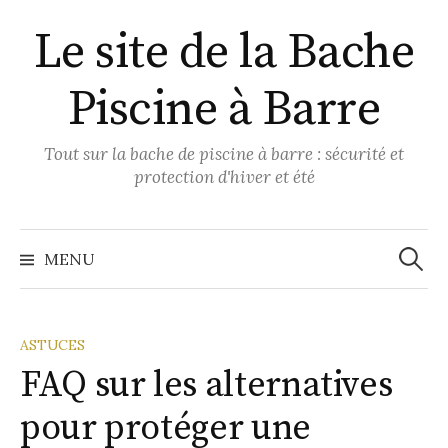
Aller
Le site de la Bache
au
contenu
Piscine à Barre
Tout sur la bache de piscine à barre : sécurité et
protection d'hiver et été
Recher
MENU
ASTUCES
FAQ sur les alternatives
pour protéger une